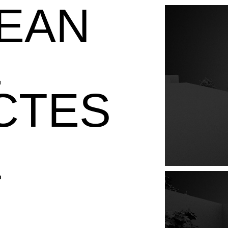
JEAN
E
CTES
T