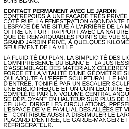
BOIS BLANC.
CONTACT PERMANENT AVEC LE JARDIN
CONTREPOIDS À UNE FAÇADE TRÈS PRIVÉE
CÔTÉ RUE, LA FENESTRATION ABONDANTE 
L’ESPACE DE VIE SITUÉ À L’ARRIÈRE DE LA 
OFFRE UN FORT RAPPORT AVEC LA NATURE,
QUE DE REMARQUABLES POINTS DE VUE S
GRAND JARDIN PRIVÉ, À QUELQUES KILOM
SEULEMENT DE LA VILLE.
LA FLUIDITÉ DU PLAN, LA SIMPLICITÉ DES L
L’OMNIPRÉSENCE DU BLANC ET LA JUSTESS
D’ASSEMBLAGE DES MATÉRIAUX CÉLÈBRENT
FORCE ET LA VITALITÉ D’UNE GÉOMÉTRIE S
QUI AJOUTE À L’EFFET SCULPTURAL. LE HAL
D’ENTRÉE, TONIFIÉ PAR UN ESCALIER SCUL
UNE BIBLIOTHÈQUE ET UN COIN LECTURE, 
COMPLÉTÉ PAR UN VOLUME CENTRAL ANGU
SE DÉPLOYANT EN HAUTEUR SUR PLUS DE 1
CELUI-CI DIRIGE LES CIRCULATIONS, PRÉS
L'ESPACE DE VIE FAMILIAL DES ALLÉES ET 
ET CONTRIBUE AUSSI À DISSIMULER LE LA
PLACARD D’ENTRÉE, LE GARDE-MANGER ET
RÉFRIGÉRATEUR.